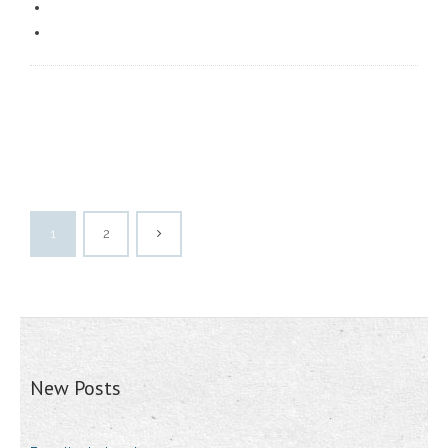
1
2
New Posts